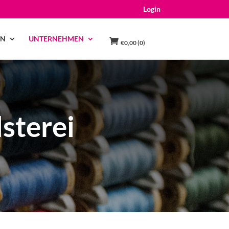
Login
EN
UNTERNEHMEN
€
0,00
(0)
sterei