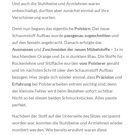
Und auch die Stuhlbeine und Armlehnen waren
unbeschädigt, durften aber zunächst einmal auf ihre
Verschönerung warten.
Denn nun begann das eigentliche
Polstern
. Der neue
Schaumstoff Aufbau wurde
passgenau zugeschnitten
und
auf den Sesseln angebracht. Danach erfolgte das
Ausmessen
und
Zuschneiden der neuen Möbelstoffe
– 1x in
leuchtendem Orange und 1x in dunklem Blau. Die Stoffe für
Rückenlehne und Sitzfläche wurden
vom Polsterer
genäht
und im nächsten Schritt über den Schaumstoff Aufbau
bezogen. Hier zeigte sich wieder einmal, dass
Präzision
und
Erfahrung
bei Polsterarbeiten extrem wichtig sind, denn
der kleinste Fehler wird beim Beziehen sofort sichtbar.
Nicht so bei diesen beiden Schmuckstücken. Alles passte
perfekt.
Nachdem der Stoff auf der Unterseite des Sitzes verspannt
worden war, konnten die Stuhlbeine und Armlehnen wieder
montiert werden. Wie bereits erwähnt waren diese