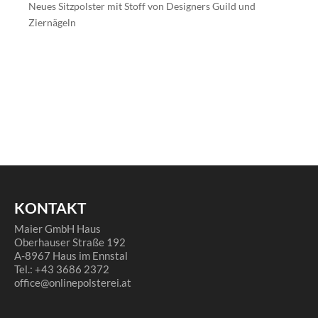
Neues Sitzpolster mit Stoff von Designers Guild und
Ziernägeln
KONTAKT
Maier GmbH Haus
Oberhauser Straße 192
A-8967 Haus im Ennstal
Tel.: +43 3686 2372
office@onlinepolsterei.at