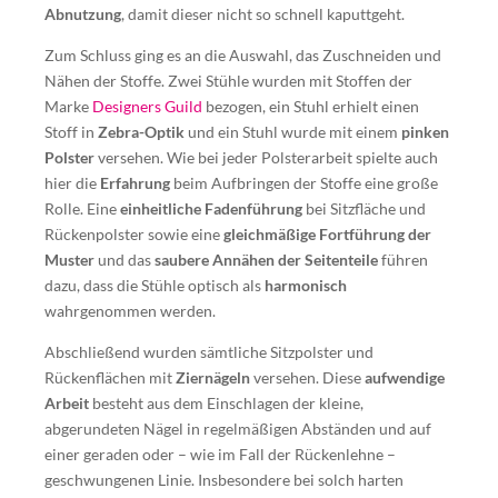
Abnutzung
, damit dieser nicht so schnell kaputtgeht.
Zum Schluss ging es an die Auswahl, das Zuschneiden und
Nähen der Stoffe. Zwei Stühle wurden mit Stoffen der
Marke
Designers Guild
bezogen, ein Stuhl erhielt einen
Stoff in
Zebra-Optik
und ein Stuhl wurde mit einem
pinken
Polster
versehen. Wie bei jeder Polsterarbeit spielte auch
hier die
Erfahrung
beim Aufbringen der Stoffe eine große
Rolle. Eine
einheitliche Fadenführung
bei Sitzfläche und
Rückenpolster sowie eine
gleichmäßige Fortführung der
Muster
und das
saubere Annähen der Seitenteile
führen
dazu, dass die Stühle optisch als
harmonisch
wahrgenommen werden.
Abschließend wurden sämtliche Sitzpolster und
Rückenflächen mit
Ziernägeln
versehen. Diese
aufwendige
Arbeit
besteht aus dem Einschlagen der kleine,
abgerundeten Nägel in regelmäßigen Abständen und auf
einer geraden oder – wie im Fall der Rückenlehne –
geschwungenen Linie. Insbesondere bei solch harten