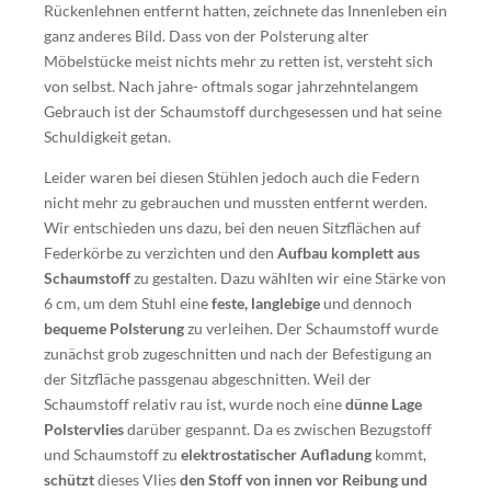
Rückenlehnen entfernt hatten, zeichnete das Innenleben ein
ganz anderes Bild. Dass von der Polsterung alter
Möbelstücke meist nichts mehr zu retten ist, versteht sich
von selbst. Nach jahre- oftmals sogar jahrzehntelangem
Gebrauch ist der Schaumstoff durchgesessen und hat seine
Schuldigkeit getan.
Leider waren bei diesen Stühlen jedoch auch die Federn
nicht mehr zu gebrauchen und mussten entfernt werden.
Wir entschieden uns dazu, bei den neuen Sitzflächen auf
Federkörbe zu verzichten und den
Aufbau komplett aus
Schaumstoff
zu gestalten. Dazu wählten wir eine Stärke von
6 cm, um dem Stuhl eine
feste, langlebige
und dennoch
bequeme Polsterung
zu verleihen. Der Schaumstoff wurde
zunächst grob zugeschnitten und nach der Befestigung an
der Sitzfläche passgenau abgeschnitten. Weil der
Schaumstoff relativ rau ist, wurde noch eine
dünne Lage
Polstervlies
darüber gespannt. Da es zwischen Bezugstoff
und Schaumstoff zu
elektrostatischer Aufladung
kommt,
schützt
dieses Vlies
den Stoff von innen vor Reibung und