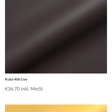
Kuba 406 Live
€
36,70
inkl. MwSt.