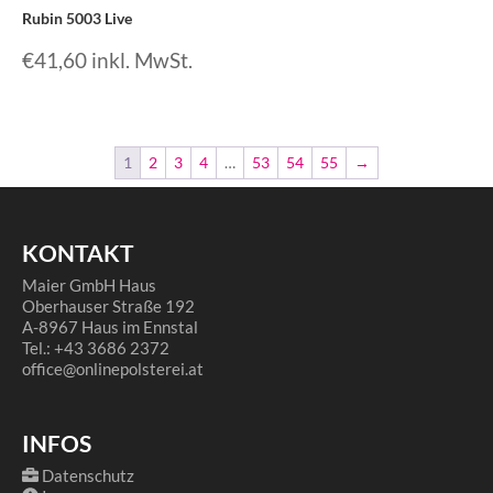
Rubin 5003 Live
€
41,60
inkl. MwSt.
1
2
3
4
…
53
54
55
→
KONTAKT
Maier GmbH Haus
Oberhauser Straße 192
A-8967 Haus im Ennstal
Tel.: +43 3686 2372
office@onlinepolsterei.at
INFOS
Datenschutz