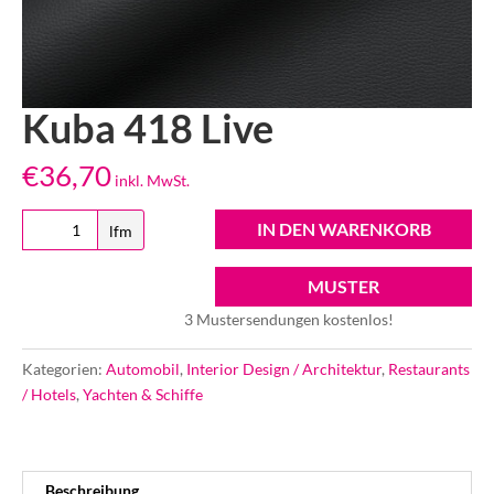
Kuba 418 Live
€
36,70
inkl. MwSt.
Kuba
IN DEN WARENKORB
lfm
418
Live
MUSTER
Menge
3 Mustersendungen kostenlos!
Kategorien:
Automobil
,
Interior Design / Architektur
,
Restaurants
/ Hotels
,
Yachten & Schiffe
Beschreibung