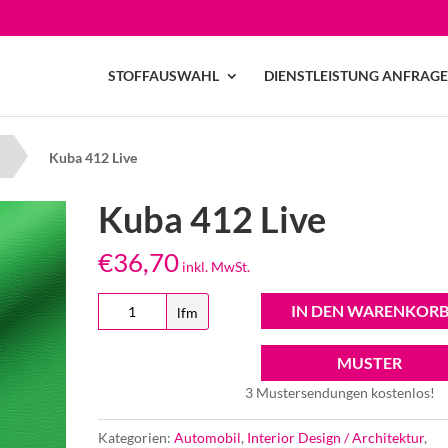
STOFFAUSWAHL
DIENSTLEISTUNG ANFRAG
r
Kuba 412 Live
Kuba 412 Live
€
36,70
inkl. MwSt.
Kuba
IN DEN WARENKOR
lfm
412
Live
MUSTER
Menge
3 Mustersendungen kostenlos!
Kategorien:
Automobil
,
Interior Design / Architektur
,