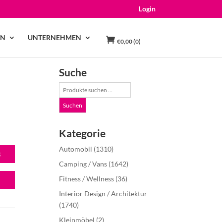
Login
EN
UNTERNEHMEN
€
0,00
(0)
Suche
Suche
nach:
Suchen
Kategorie
Automobil
(1310)
B
Camping / Vans
(1642)
Fitness / Wellness
(36)
Interior Design / Architektur
(1740)
Kleinmöbel
(2)