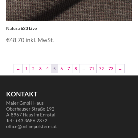
Natura 623 Live
€
48,70
inkl. MwSt.
←
1
2
3
4
5
6
7
8
…
71
72
73
→
KONTAKT
Maier GmbH Haus
Oberhauser Straße 192
A-8967 Haus im Ennstal
Tel.: +43 3686 2372
office@onlinepolsterei.at