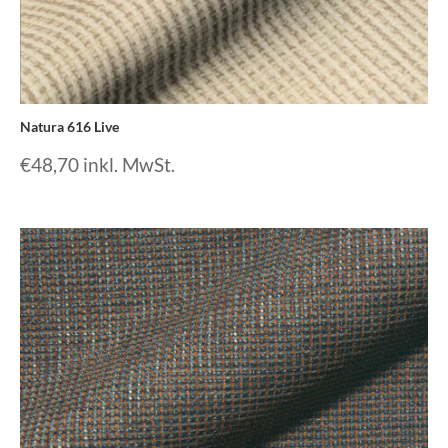
Natura 616 Live
€
48,70
inkl. MwSt.