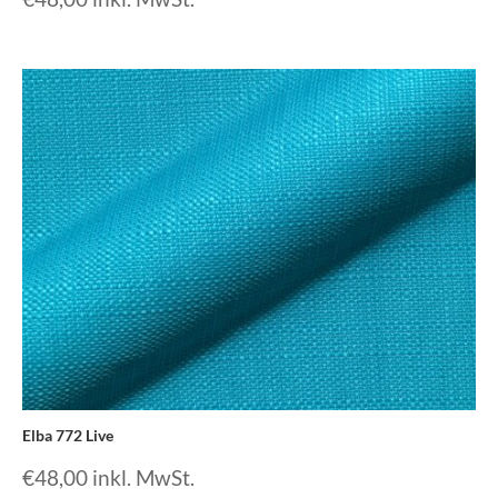
Elba 772 Live
€
48,00
inkl. MwSt.