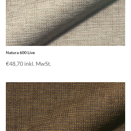
Natura 600 Live
€
48,70
inkl. MwSt.