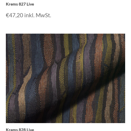
Krems 827 Live
€
47,20
inkl. MwSt.
Krems 828 Live