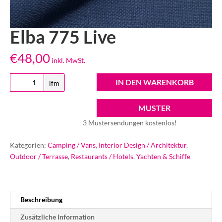
Elba 775 Live
€
48,00
inkl. MwSt.
Elba
IN DEN WARENKORB
lfm
775
Live
MUSTER
Menge
3 Mustersendungen kostenlos!
Kategorien:
Camping / Vans
,
Interior Design / Architektur
,
Outdoor / Terrasse
,
Restaurants / Hotels
,
Yachten & Schiffe
Beschreibung
Zusätzliche Information