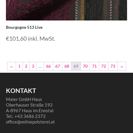
Bourgogne 513 Live
€
101,60
inkl. MwSt.
←
1
2
3
…
66
67
68
69
70
71
72
73
→
KONTAKT
Maier GmbH Haus
Oberhauser Straße 192
A-8967 Haus im Ennstal
Tel.: +43 3686 2372
office@onlinepolsterei.at