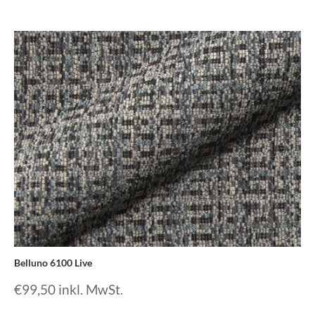
Belluno 6100 Live
€
99,50
inkl. MwSt.