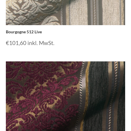
Bourgogne 512 Live
€
101,60
inkl. MwSt.