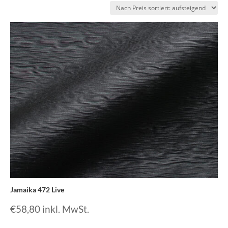
sortiert:
aufsteigend
Jamaika 472 Live
€
58,80
inkl. MwSt.