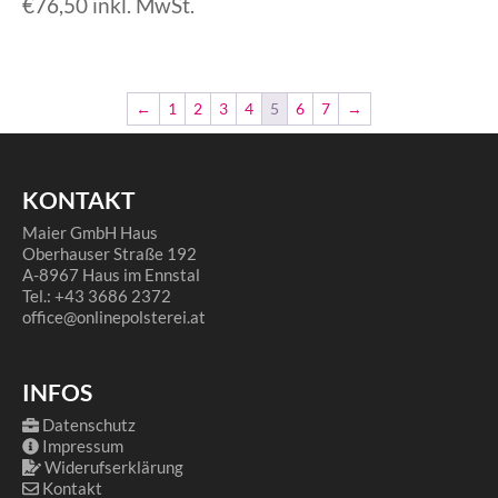
€
76,50
inkl. MwSt.
←
1
2
3
4
5
6
7
→
KONTAKT
Maier GmbH Haus
Oberhauser Straße 192
A-8967 Haus im Ennstal
Tel.: +43 3686 2372
office@onlinepolsterei.at
INFOS
Datenschutz
Impressum
Widerufserklärung
Kontakt