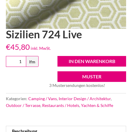
Sizilien 724 Live
€
45,80
inkl. MwSt.
Sizilien
IN DEN WARENKORB
lfm
724
Live
MUSTER
Menge
3 Mustersendungen kostenlos!
Kategorien:
Camping / Vans
,
Interior Design / Architektur
,
Outdoor / Terrasse
,
Restaurants / Hotels
,
Yachten & Schiffe
Beschreibung