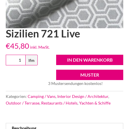
Sizilien 721 Live
€
45,80
inkl. MwSt.
Sizilien
IN DEN WARENKORB
lfm
721
Live
MUSTER
Menge
3 Mustersendungen kostenlos!
Kategorien:
Camping / Vans
,
Interior Design / Architektur
,
Outdoor / Terrasse
,
Restaurants / Hotels
,
Yachten & Schiffe
Beschreibung