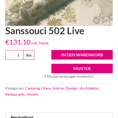
Sanssouci 502 Live
€
131,10
inkl. MwSt.
Sanssouci
IN DEN WARENKORB
lfm
502
Live
MUSTER
Menge
3 Mustersendungen kostenlos!
Kategorien:
Camping / Vans
,
Interior Design / Architektur
,
Restaurants / Hotels
Beschreibung