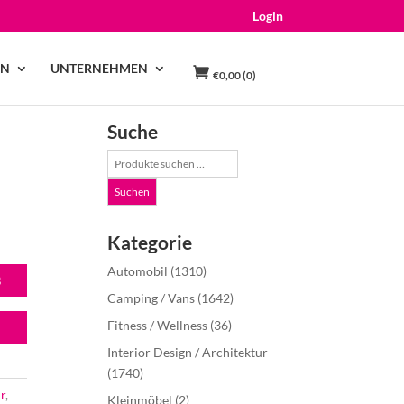
Login
EN
UNTERNEHMEN
€
0,00
(0)
Suche
Suche
nach:
Suchen
Kategorie
Automobil
(1310)
B
Camping / Vans
(1642)
Fitness / Wellness
(36)
Interior Design / Architektur
(1740)
r
,
Kleinmöbel
(2)