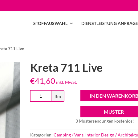
STOFFAUSWAHL
DIENSTLEISTUNG ANFRAG
reta 711 Live
Kreta 711 Live
€
41,60
inkl. MwSt.
Kreta
IN DEN WARENKOR
lfm
711
Live
MUSTER
Menge
3 Mustersendungen kostenlos!
Kategorien:
Camping / Vans
,
Interior Design / Architektu