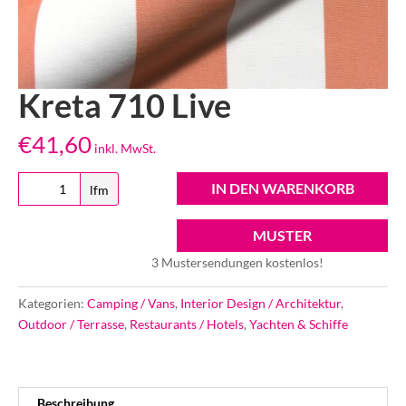
Kreta 710 Live
€
41,60
inkl. MwSt.
Kreta
IN DEN WARENKORB
lfm
710
Live
MUSTER
Menge
3 Mustersendungen kostenlos!
Kategorien:
Camping / Vans
,
Interior Design / Architektur
,
Outdoor / Terrasse
,
Restaurants / Hotels
,
Yachten & Schiffe
Beschreibung