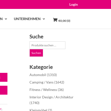
Login
EN
UNTERNEHMEN
€
0,00
(0)
Suche
Suche
nach:
Suchen
Kategorie
Automobil
(1310)
B
Camping / Vans
(1642)
Fitness / Wellness
(36)
Interior Design / Architektur
(1740)
r
,
Kleinmöbel
(2)