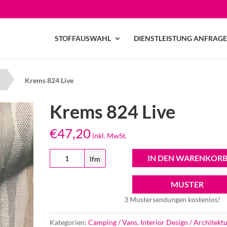
STOFFAUSWAHL
DIENSTLEISTUNG ANFRAG
r
Krems 824 Live
Krems 824 Live
€
47,20
inkl. MwSt.
Krems
IN DEN WARENKOR
lfm
824
Live
MUSTER
Menge
3 Mustersendungen kostenlos!
Kategorien:
Camping / Vans
,
Interior Design / Architektu