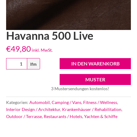
Havanna 500 Live
€
49,80
inkl. MwSt.
Havanna
IN DEN WARENKORB
lfm
500
Live
MUSTER
Menge
3 Mustersendungen kostenlos!
Kategorien:
Automobil
,
Camping / Vans
,
Fitness / Wellness
,
Interior Design / Architektur
,
Krankenhäuser / Rehabilitation
,
Outdoor / Terrasse
,
Restaurants / Hotels
,
Yachten & Schiffe