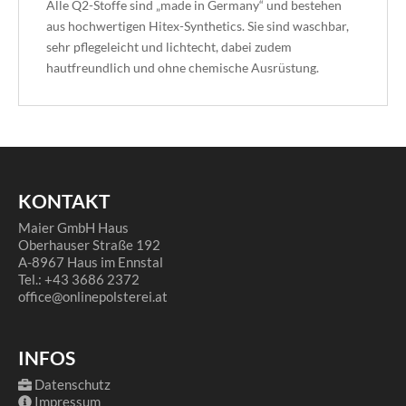
Alle Q2-Stoffe sind „made in Germany“ und bestehen
aus hochwertigen Hitex-Synthetics. Sie sind waschbar,
sehr pflegeleicht und lichtecht, dabei zudem
hautfreundlich und ohne chemische Ausrüstung.
KONTAKT
Maier GmbH Haus
Oberhauser Straße 192
A-8967 Haus im Ennstal
Tel.: +43 3686 2372
office@onlinepolsterei.at
INFOS
Datenschutz
Impressum