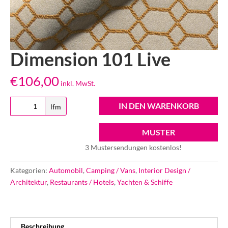
Dimension 101 Live
€
106,00
inkl. MwSt.
Dimension
IN DEN WARENKORB
lfm
101
Live
MUSTER
Menge
3 Mustersendungen kostenlos!
Kategorien:
Automobil
,
Camping / Vans
,
Interior Design /
Architektur
,
Restaurants / Hotels
,
Yachten & Schiffe
Beschreibung