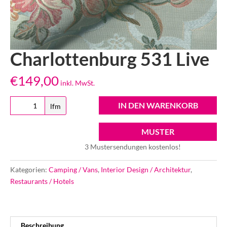
Charlottenburg 531 Live
€
149,00
inkl. MwSt.
Charlottenburg
IN DEN WARENKORB
lfm
531
Live
MUSTER
Menge
3 Mustersendungen kostenlos!
Kategorien:
Camping / Vans
,
Interior Design / Architektur
,
Restaurants / Hotels
Beschreibung