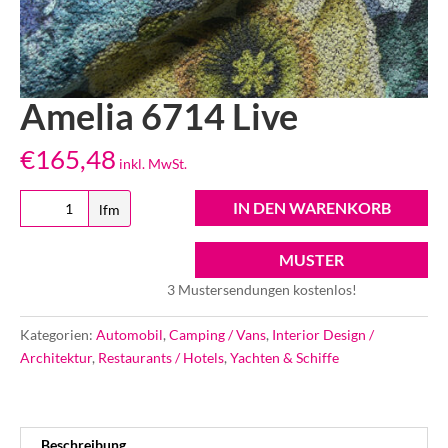
Amelia 6714 Live
€
165,48
inkl. MwSt.
Amelia
IN DEN WARENKORB
lfm
6714
Live
MUSTER
Menge
3 Mustersendungen kostenlos!
Kategorien:
Automobil
,
Camping / Vans
,
Interior Design /
Architektur
,
Restaurants / Hotels
,
Yachten & Schiffe
Beschreibung